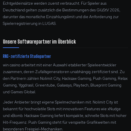
Echtgeldeinsätze werden zuerst verbraucht. Für Spieler aus
Deutschland gelten zusätzlich die Bestimmungen des GlüStV 2026,
darunter das monatliche Einzahlungslimit und die Anforderung zur
Spielerregistrierung in LUGAS.
Unsere Softwarepartner im Überblick
RNG-zertifizierte Studiopartner
win casino arbeitet mit einer Auswahl etablierter Spieleentwickler
zusammen, deren Zufallsgeneratoren unabhängig zertifiziert sind. Zu
den Partnern zählen Nolimit City, Hacksaw Gaming, Push Gaming, Relax
Gaming, Yggdrasil, Greentube, Galaxsys, Playtech, Blueprint Gaming
und Games Global.
Jeder Anbieter bringt eigene Spielmechaniken mit. Nolimit City ist
bekannt für hochvolatile Slots mit innovativen Features wie xNudge
und xBomb. Hacksaw Gaming liefert kompakte, schnelle Slots mit hoher
Hit-Frequenz. Push Gaming steht für verspielte Grafikwelten mit
besonderen Freispiel-Mechaniken.