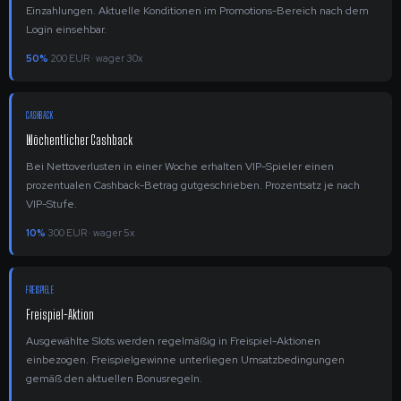
Einzahlungen. Aktuelle Konditionen im Promotions-Bereich nach dem
Login einsehbar.
50%
200 EUR · wager 30x
CASHBACK
Wöchentlicher Cashback
Bei Nettoverlusten in einer Woche erhalten VIP-Spieler einen
prozentualen Cashback-Betrag gutgeschrieben. Prozentsatz je nach
VIP-Stufe.
10%
300 EUR · wager 5x
FREISPIELE
Freispiel-Aktion
Ausgewählte Slots werden regelmäßig in Freispiel-Aktionen
einbezogen. Freispielgewinne unterliegen Umsatzbedingungen
gemäß den aktuellen Bonusregeln.