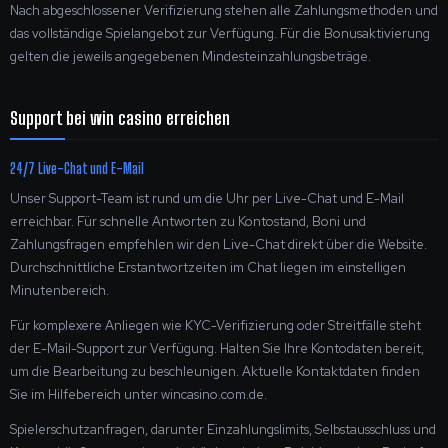
Nach abgeschlossener Verifizierung stehen alle Zahlungsmethoden und
das vollständige Spielangebot zur Verfügung. Für die Bonusaktivierung
gelten die jeweils angegebenen Mindesteinzahlungsbeträge.
Support bei win casino erreichen
24/7 Live-Chat und E-Mail
Unser Support-Team ist rund um die Uhr per Live-Chat und E-Mail
erreichbar. Für schnelle Antworten zu Kontostand, Boni und
Zahlungsfragen empfehlen wir den Live-Chat direkt über die Website.
Durchschnittliche Erstantwortzeiten im Chat liegen im einstelligen
Minutenbereich.
Für komplexere Anliegen wie KYC-Verifizierung oder Streitfälle steht
der E-Mail-Support zur Verfügung. Halten Sie Ihre Kontodaten bereit,
um die Bearbeitung zu beschleunigen. Aktuelle Kontaktdaten finden
Sie im Hilfebereich unter wincasino.com.de.
Spielerschutzanfragen, darunter Einzahlungslimits, Selbstausschluss und