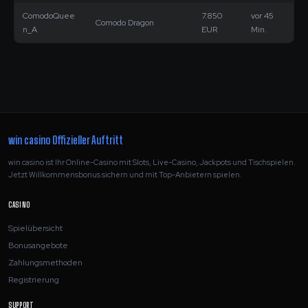
ComodoQuee
7.850
vor 45
Comodo Dragon
n_A
EUR
Min.
win casino Offizieller Auftritt
win casino ist Ihr Online-Casino mit Slots, Live-Casino, Jackpots und Tischspielen.
Jetzt Willkommensbonus sichern und mit Top-Anbietern spielen.
CASINO
Spielübersicht
Bonusangebote
Zahlungsmethoden
Registrierung
SUPPORT