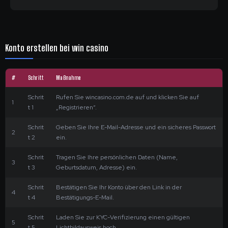
Konto erstellen bei win casino
#
Schritt
Maßnahme
Schrit
Rufen Sie wincasino.com.de auf und klicken Sie auf
1
t 1
„Registrieren“.
Schrit
Geben Sie Ihre E-Mail-Adresse und ein sicheres Passwort
2
t 2
ein.
Schrit
Tragen Sie Ihre persönlichen Daten (Name,
3
t 3
Geburtsdatum, Adresse) ein.
Schrit
Bestätigen Sie Ihr Konto über den Link in der
4
t 4
Bestätigungs-E-Mail.
Schrit
Laden Sie zur KYC-Verifizierung einen gültigen
5
t 5
Lichtbildausweis hoch.