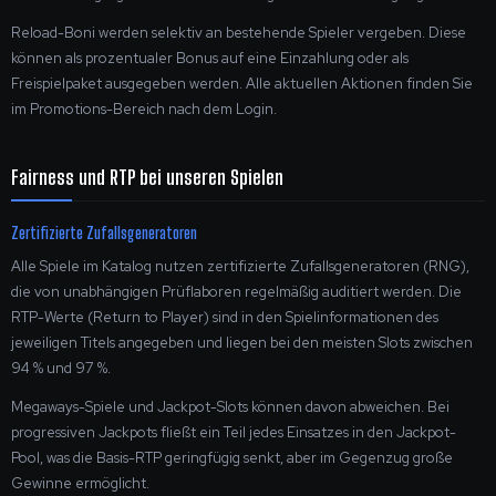
Reload-Boni werden selektiv an bestehende Spieler vergeben. Diese
können als prozentualer Bonus auf eine Einzahlung oder als
Freispielpaket ausgegeben werden. Alle aktuellen Aktionen finden Sie
im Promotions-Bereich nach dem Login.
Fairness und RTP bei unseren Spielen
Zertifizierte Zufallsgeneratoren
Alle Spiele im Katalog nutzen zertifizierte Zufallsgeneratoren (RNG),
die von unabhängigen Prüflaboren regelmäßig auditiert werden. Die
RTP-Werte (Return to Player) sind in den Spielinformationen des
jeweiligen Titels angegeben und liegen bei den meisten Slots zwischen
94 % und 97 %.
Megaways-Spiele und Jackpot-Slots können davon abweichen. Bei
progressiven Jackpots fließt ein Teil jedes Einsatzes in den Jackpot-
Pool, was die Basis-RTP geringfügig senkt, aber im Gegenzug große
Gewinne ermöglicht.