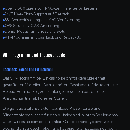
Über 3.800 Spiele von RNG-zertifizierten Anbietern
24/7 Live-Chat-Support auf Deutsch
SSL-Verschlüsselung und KYC-Verifizierung
OASIS- und LUGAS-Anbindung
Demo-Modus für nahezu alle Slots
VIP-Programm mit Cashback und Reload-Boni
VIP-Programm und Treuevorteile
Cashback, Reload und Exklusivboni
Das VIP-Programm bei win casino belohnt aktive Spieler mit
gestaffelten Vorteilen. Dazu gehören Cashback auf Nettoverluste,
Reload-Boni auf Folgeeinzahlungen sowie ein persönlicher
Ansprechpartner ab höheren Stufen.
Die genaue Stufenstruktur, Cashback-Prozentsätze und
Mindestanforderungen für den Aufstieg sind in Ihrem Spielerkonto
unter wincasino.com.de einsehbar. Cashback wird typischerweise
wöchentlich gutgeschrieben und hat eigene Umsatzbedingungen.